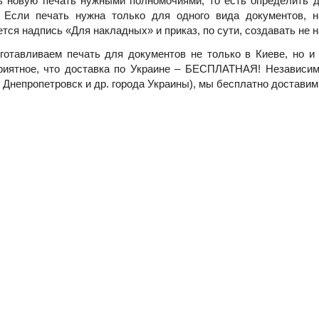
ь новую печать нужными полномочиями, то есть определить д
. Если печать нужна только для одного вида документов, 
тся надпись «Для накладных» и приказ, по сути, создавать не н
готавливаем печать для документов не только в Киеве, но и
риятное, что доставка по Украине – БЕСПЛАТНАЯ! Независимо
 Днепропетровск и др. города Украины), мы бесплатно достави