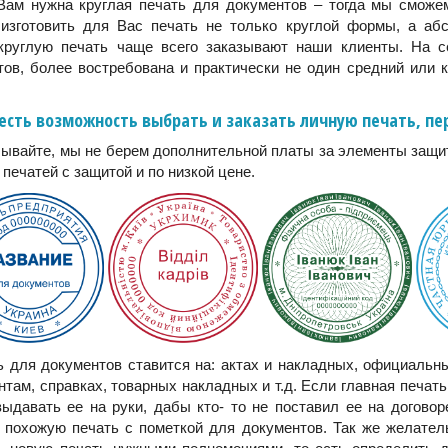
Вам нужна круглая печать для документов – тогда мы сможе
изготовить для Вас печать не только круглой формы, а аб
круглую печать чаще всего заказывают наши клиенты. На с
тов, более востребована и практически не один средний или 
 есть возможность выбрать и заказать личную печать, п
ывайте, мы не берем дополнительной платы за элементы защит
печатей с защитой и по низкой цене.
ь для документов ставится на: актах и накладных, официальны
нтам, справках, товарных накладных и т.д. Если главная печать
выдавать ее на руки, дабы кто- то не поставил ее на догово
ь похожую печать с пометкой для документов. Так же желател