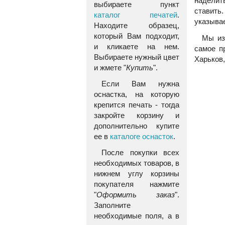
наделит
выбираете пункт
ставить
каталог печатей
.
указывае
Находите образец,
который Вам подходит,
Мы из
и кликаете на нем.
самое п
Выбираете нужный цвет
Харьков,
и жмете "
Купить
".
Если Вам нужна
оснастка, на которую
крепится печать - тогда
закройте корзину и
дополнительно купите
ее в
каталоге оснасток
.
После покупки всех
необходимых товаров, в
нижнем углу корзины
покупателя нажмите
"
Оформить заказ
".
Заполните
необходимые поля, а в