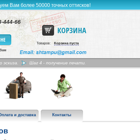
руем Вам более 50000 точных оттисков!
8-444-66
КОРЗИНА
Товаров:
Корзина пуста
 Вам
о эскиза.
Шаг 4 - получение печати.
Оплата и доставка
Контакты
ов