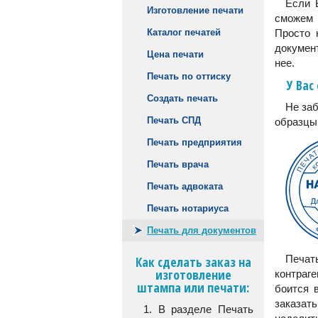
Если 
Изготовление печати
сможем 
Каталог печатей
Просто 
докумен
Цена печати
нее.
Печать по оттиску
У Вас
Создать печать
Не заб
Печать СПД
образцы 
Печать предприятия
Печать врача
Печать адвоката
Печать нотариуса
Печать для документов
Печат
Как сделать заказ на
изготовление
контраге
штампа или печати:
боится 
заказат
1. В разделе Печать