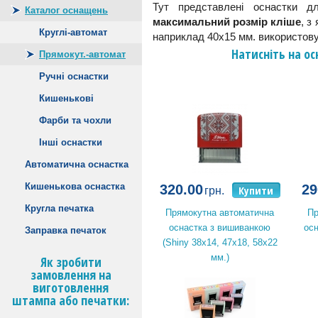
Тут представлені оснастки 
Каталог оснащень
максимальний розмір кліше
, з
Круглі-автомат
наприклад 40х15 мм. використову
Натисніть на о
Прямокут.-автомат
Ручні оснастки
Кишенькові
Фарби та чохли
Інші оснастки
Автоматична оснастка
Кишенькова оснастка
320.00
29
Купити
грн.
Кругла печатка
Прямокутна автоматична
Пр
оснастка з вишиванкою
осн
Заправка печаток
(Shiny 38x14, 47x18, 58x22
мм.)
Як зробити
замовлення на
виготовлення
штампа або печатки: