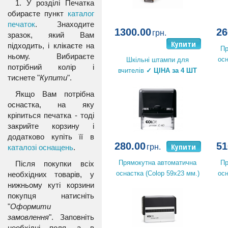
1. У розділі Печатка
обираєте пункт
каталог
печаток
. Знаходите
1300.00
26
грн.
зразок, який Вам
Купити
підходить, і клікаєте на
Пр
ньому. Вибираєте
осн
Шкільні штампи для
потрібний колір і
вчителів
✓ ЦІНА за 4 ШТ
тиснете "
Купити
".
Якщо Вам потрібна
оснастка, на яку
кріпиться печатка - тоді
закрийте корзину і
додатково купіть її в
280.00
51
Купити
грн.
каталозі оснащень
.
Прямокутна автоматична
Пр
Після покупки всіх
оснастка (Colop 59x23 мм.)
осн
необхідних товарів, у
нижньому куті корзини
покупця натисніть
"
Оформити
замовлення
". Заповніть
необхідні поля, а в