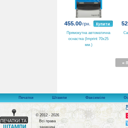
455.00
52
Купити
грн.
Прямокутна автоматична
Са
оснастка (Imprint 70x25
мм.)
« 
Печатки
Штампи
Факсиміле
О
© 2012 - 2026
ПЕЧАТКИ ТА
Всі права
ШТАМПИ
захищені