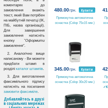
коментарях до
480.00
41
Купити
замовлення вкажіть
грн.
текст, який Вам потрібен
Прямокутна автоматична
Пр
на майбутній печатці (ІК,
оснастка (Colop 75x15 мм.)
осн
ПІБ, назва організації).
Для завершення
замовлення натисніть
кнопку "
Оформити
замовлення
".
2. Аналогічно вище
написаному - Ви можете
придбати штамп в
345.00
42
розділі
каталог штампів
.
Купити
грн.
3. Для виготовлення
Прямокутна автоматична
Пр
факсимільного підпису
оснастка (Colop 30x20 мм.)
осн
натисніть на посилання
✓К
замовити факсиміле
.
Добавляйтесь в друзі
в соціальних мережах
і беріть участь в