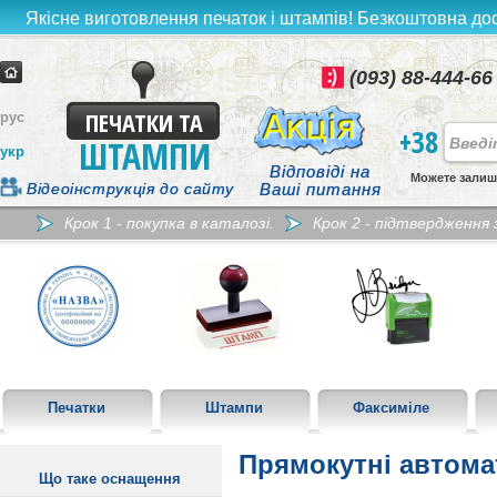
Якісне виготовлення печаток і штампів! Безкоштовна дост
(093) 88-444-66
ПЕЧАТКИ ТА
рус
+38
ШТАМПИ
укр
Відповіді на
Можете залиш
Відеоінструкція до сайту
Ваші питання
Крок 1 - покупка в каталозі.
Крок 2 - підтвердження
Печатки
Штампи
Факсиміле
Прямокутні автома
Що таке оснащення