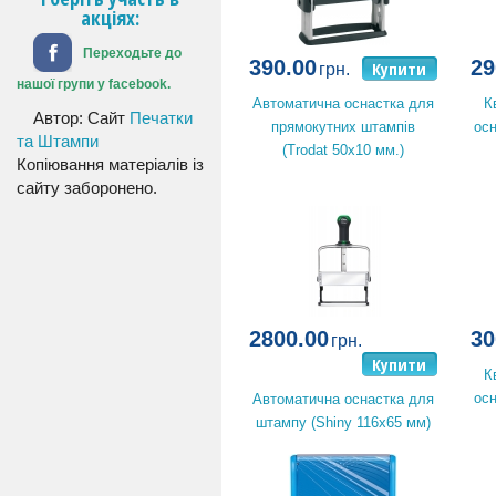
акціях:
Переходьте до
390.00
29
Купити
грн.
нашої групи у facebook.
Автоматична оснастка для
К
Автор: Сайт
Печатки
прямокутних штампів
осн
та Штампи
(Trodat 50x10 мм.)
Копіювання матеріалів із
сайту заборонено.
2800.00
30
грн.
Купити
К
осн
Автоматична оснастка для
штампу (Shiny 116x65 мм)