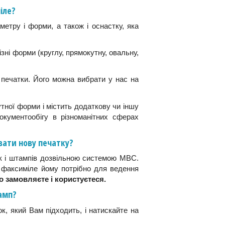
іле?
метру і форми, а також і оснастку, яка
зні форми (круглу, прямокутну, овальну,
с печатки. Його можна вибрати у нас на
тної форми і містить додаткову чи іншу
окументообігу в різноманітних сферах
вати нову печатку?
ок і штампів дозвільною системою МВС.
а факсиміле йому потрібно для ведення
о замовляєте і користуєтеся.
амп?
к, який Вам підходить, і натискайте на