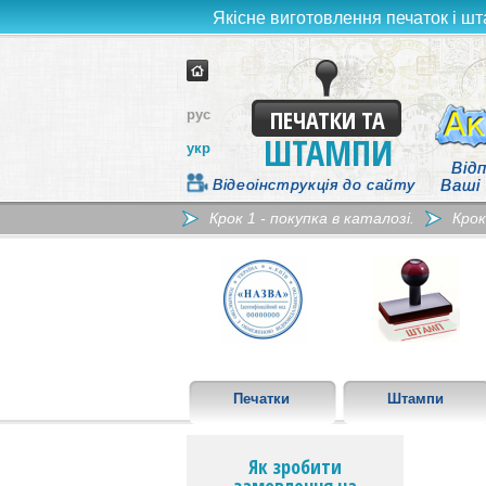
Якісне виготовлення печаток і шт
ПЕЧАТКИ ТА
рус
ШТАМПИ
укр
Відп
Відеоінструкція до сайту
Ваші
Крок 1 - покупка в каталозі.
Крок
Печатки
Штампи
Як зробити
замовлення на