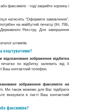
або факсиміле - тоді закрийте корзину і
купця натисніть "Оформити замовлення".
отрібен на майбутній печатці (ІН, ПІБ,
о Державного Реєстру. Для завершення
каталог штампів.
она коштуватиме?
ти відскановане зображення відбитка
печатки по відбитку залежить від її
ті Ваш контактний телефон.
скановане зображення факсиміле на
. Ми також можемо для Вас підібрати
ьте вказувати в листі Ваш контактний
або факсиміле?