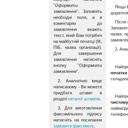
"
Оформити
Якщо В
замовлення
". Заповніть
додатков
необхідні поля, а в
Після 
коментарях до
Заповніт
замовлення вкажіть
назва о
текст, який Вам потрібен
замовлен
на майбутній печатці (ІК,
ПІБ, назва організації).
2. Ана
Для завершення
замовлення натисніть
кнопку "
Оформити
Найпро
замовлення
".
печатк
складнос
2. Аналогічно вище
написаному - Ви можете
придбати штамп в
Найпр
розділі
каталог штампів
.
чистому
3. Для виготовлення
найвигі
факсимільного підпису
телефон
натисніть на посилання
замовити факсиміле
.