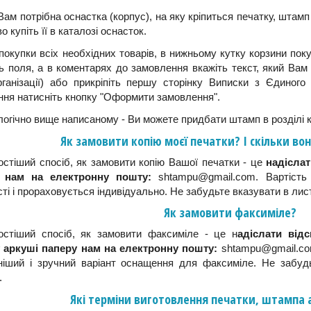
ам потрібна оснастка (корпус), на яку кріпиться печатку, штамп 
о купіть її в каталозі оснасток.
покупки всіх необхідних товарів, в нижньому кутку корзини по
ь поля, а в коментарях до замовлення вкажіть текст, який Вам п
рганізації) або прикріпіть першу сторінку Виписки з Єдиног
ня натисніть кнопку "Оформити замовлення".
логічно вище написаному - Ви можете придбати штамп в розділі 
Як замовити копію моєї печатки? І скільки в
стіший спосіб, як замовити копію Вашої печатки - це
надісла
и нам на електронну пошту:
shtampu@gmail.com. Вартість 
ті і прораховується індивідуально. Не забудьте вказувати в лис
Як замовити факсиміле?
остіший спосіб, як замовити факсиміле - це н
адіслати від
 аркуші паперу нам на електронну пошту:
shtampu@gmail.com
дніший і зручний варіант оснащення для факсиміле. Не забуд
.
Які терміни виготовлення печатки, штампа 