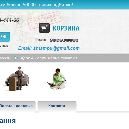
ам більше 50000 точних відбитків!
8-444-66
КОРЗИНА
Товарів:
Корзина порожня
о Вам
скізу.
Крок 4 - отримання печатки.
Оплата і доставка
Контакти
тання