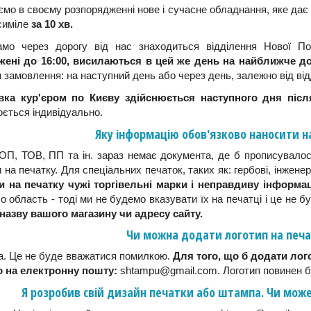
мо в своєму розпорядженні нове і сучасне обладнання, яке дає
симіле
за 10 хв.
амо через дорогу від нас знаходиться відділення Нової 
жені до 16:00, висилаються в цей же день на найближче до
 замовлення: на наступний день або через день, залежно від від
вка кур'єром по Києву здійснюється наступного дня після
ється індивідуально.
Яку інформацію обов'язково наносити н
П, ТОВ, ПП та ін. зараз немає документа, де б прописувалос
 на печатку. Для спеціальних печаток, таких як: гербові, інженер
и на печатку чужі торгівельні марки і неправдиву інформац
о область - тоді ми не будемо вказувати їх на печатці і це не
 назву вашого магазину чи адресу сайту.
Чи можна додати логотип на печа
. Це не буде вважатися помилкою.
Для того, що б додати лог
о на електронну пошту:
shtampu@gmail.com. Логотип повинен бу
Я розробив свій дизайн печатки або штампа. Чи мож