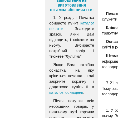
виготовлення
штампа або печатки:
Печат
1. У розділі Печатка
служити 
обираєте пункт
каталог
Кліше
печаток
. Знаходите
трикутну
зразок, який Вам
підходить, і клікаєте на
Осна
ньому. Вибираєте
сайті в 
потрібний колір і
Штам
тиснете "
Купити
".
інформа
Якщо Вам потрібна
господар
оснастка, на яку
кріпиться печатка - тоді
закрийте корзину і
З 21 л
додатково купіть її в
Тому зар
каталозі оснащень
.
господар
Після покупки всіх
необхідних товарів, у
1. У р
нижньому куті корзини
ньому. В
покупця натисніть