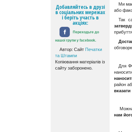
Ми має
Добавляйтесь в друзі
або фак
в соціальних мережах
і беріть участь в
Так с
акціях:
затверд
прибуття
Переходьте до
нашої групи у facebook.
Доста
обговорю
Автор: Сайт
Печатки
та Штампи
Копіювання матеріалів із
Для ФО
сайту заборонено.
наносити
наносит
район аб
вказати
Можна
нам йог