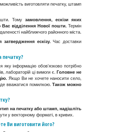
 можливість виготовляти печатку, штамп
Пошти. Тому
замовлення, ескізи яких
 Вас відділення Нової пошти.
Термін
даленості найближчого районного міста.
 затвердження ескізу.
Час доставки
а печатку?
я яку інформацію обов'язково потрібно
ів, лабораторій ці вимоги є.
Головне не
ію.
Якщо Ви не хочете наносити село,
 буде вважатися помилкою.
Також можно
тку?
отип на печатку або штамп, надішліть
ти у векторному форматі, в кривих.
ете Ви виготовити його?