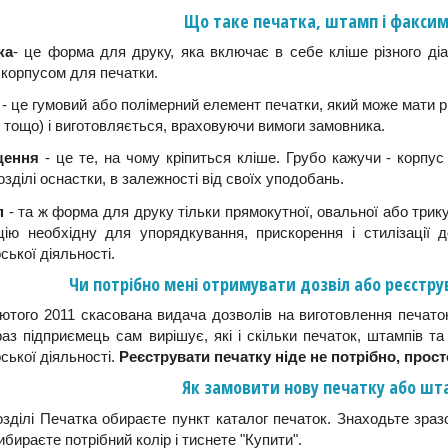
Що таке печатка, штамп і факсим
ка
- це форма для друку, яка включає в себе кліше різного діа
корпусом для печатки.
- це гумовий або полімерний елемент печатки, який може мати рі
 тощо) і виготовляється, враховуючи вимоги замовника.
щення
- це те, на чому кріпиться кліше. Грубо кажучи - корпу
розділі оснастки, в залежності від своїх уподобань.
п
- та ж форма для друку тільки прямокутної, овальної або трику
цію необхідну для упорядкування, прискорення і стилізації д
ської діяльності.
Чи потрібно мені отримувати дозвіл або реєстру
ютого 2011 скасована видача дозволів на виготовлення печат
аз підприємець сам вирішує, які і скільки печаток, штампів т
ської діяльності.
Реєструвати печатку ніде не потрібно, прост
Як замовити нову печатку або шт
озділі Печатка обираєте пункт каталог печаток. Знаходьте зразо
ибираєте потрібний колір і тиснете "Купити".