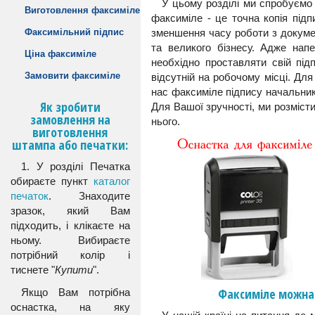
У цьому розділі ми спробуємо 
Виготовлення факсиміле
факсиміле - це точна копія під
Факсимільний підпис
зменшення часу роботи з докуме
та великого бізнесу. Адже нап
Ціна факсиміле
необхідно проставляти свій під
Замовити факсиміле
відсутній на робочому місці. Дл
нас факсиміле підпису начальник
Як зробити
Для Вашої зручності, ми розмісти
замовлення на
нього.
виготовлення
штампа або печатки:
1. У розділі Печатка
обираєте пункт
каталог
печаток
. Знаходите
зразок, який Вам
підходить, і клікаєте на
ньому. Вибираєте
потрібний колір і
тиснете "
Купити
".
Факсиміле можна
Якщо Вам потрібна
оснастка, на яку