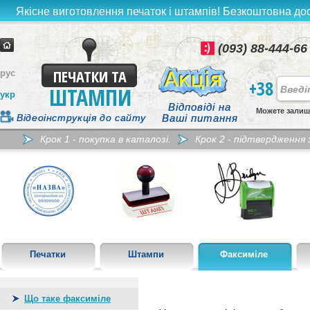
Якісне виготовлення печаток і штампів! Безкоштовна дост
(093) 88-444-66
ПЕЧАТКИ ТА
рус
+38
ШТАМПИ
укр
Відповіді на
Можете залиш
Відеоінструкція до сайту
Ваші питання
Крок 1 - покупка в каталозі.
Крок 2 - підтвердження
Печатки
Штампи
Факсиміле
Що таке факсиміле