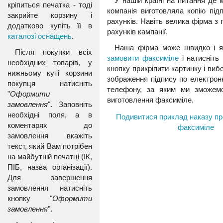
У нашій країні на питання де
кріпиться печатка - тоді
компанія виготовляла копію під
закрийте корзину і
рахунків. Навіть велика фірма з
додатково купіть її в
рахунків кампанії.
каталозі оснащень
.
Наша фірма може швидко і як
Після покупки всіх
замовити факсиміле
і натисніть
необхідних товарів, у
кнопку прикріпити картинку і ви
нижньому куті корзини
зображення підпису по електрон
покупця натисніть
телефону, за яким ми зможемо
"
Оформити
виготовлення факсиміле.
замовлення
". Заповніть
необхідні поля, а в
Подивитися приклад наказу пр
коментарях до
факсиміле
замовлення вкажіть
текст, який Вам потрібен
на майбутній печатці (ІК,
ПІБ, назва організації).
Для завершення
замовлення натисніть
кнопку "
Оформити
замовлення
".