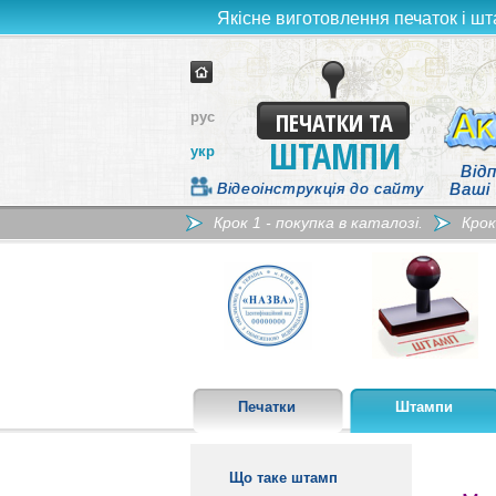
Якісне виготовлення печаток і шт
ПЕЧАТКИ ТА
рус
ШТАМПИ
укр
Відп
Відеоінструкція до сайту
Ваші
Крок 1 - покупка в каталозі.
Крок
Печатки
Штампи
Що таке штамп