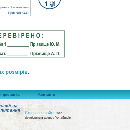
х розмірів
.
і доставка
Контакти
овіді на
 питання
Створення сайтів
web
development agency YonaStudio