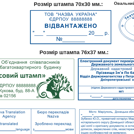
Овальний
Розмір штампа 70х30 мм.:
Розмір штампа 76х37 мм.: