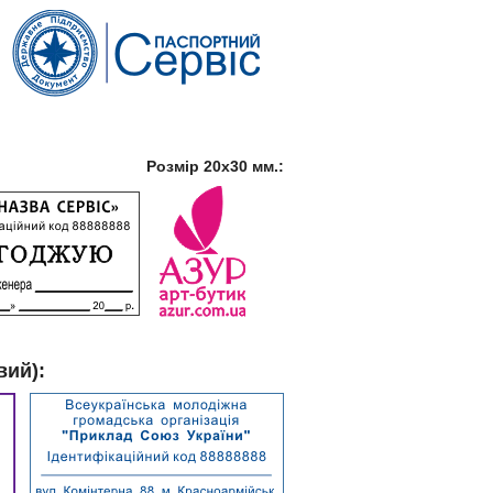
Розмір 20х30 мм.:
вий):