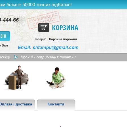
ам більше 50000 точних відбитків!
8-444-66
КОРЗИНА
Товарів:
Корзина порожня
о Вам
скізу.
Крок 4 - отримання печатки.
Оплата і доставка
Контакти