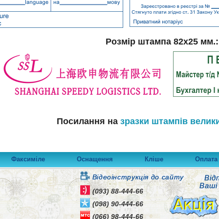
Розмір штампа 82х25 мм.:
Посилання на
зразки штампів велики
Факсиміле
Оснащення
Кліше
Оплата 
Відеоінструкція до сайту
Відп
Ваші
(093) 88-444-66
(098) 90-444-66
(066) 98-444-66