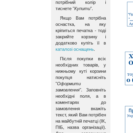
потрібний колір і
тиснете "
Купити
".
Якщо Вам потрібна
оснастка, на яку
кріпиться печатка - тоді
закрийте корзину і
додатково купіть її в
каталозі оснащень
.
Після покупки всіх
необхідних товарів, у
нижньому куті корзини
покупця натисніть
"
Оформити
замовлення
". Заповніть
необхідні поля, а в
коментарях до
замовлення вкажіть
текст, який Вам потрібен
на майбутній печатці (ІК,
ПІБ, назва організації).