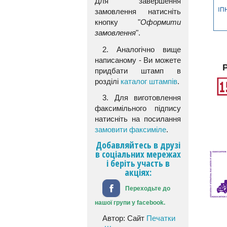
Для завершення
замовлення натисніть
кнопку "
Оформити
замовлення
".
2. Аналогічно вище
написаному - Ви можете
придбати штамп в
розділі
каталог штампів
.
3. Для виготовлення
факсимільного підпису
натисніть на посилання
замовити факсиміле
.
Добавляйтесь в друзі
в соціальних мережах
і беріть участь в
акціях:
Переходьте до
нашої групи у facebook.
Автор: Сайт
Печатки