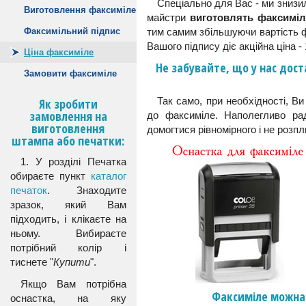
Спеціально для Вас - ми знизи
Виготовлення факсиміле
майстри
виготовлять факсиміле
Факсимільний підпис
тим самим збільшуючи вартість фа
Вашого підпису діє акційна ціна -
Ціна факсиміле
Не забувайте, що у нас дос
Замовити факсиміле
Так само, при необхідності, В
Як зробити
замовлення на
до факсиміле. Наполегливо рад
виготовлення
домогтися рівномірного і не розпл
штампа або печатки:
1. У розділі Печатка
обираєте пункт
каталог
печаток
. Знаходите
зразок, який Вам
підходить, і клікаєте на
ньому. Вибираєте
потрібний колір і
тиснете "
Купити
".
Якщо Вам потрібна
Факсиміле можна
оснастка, на яку