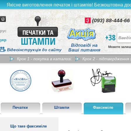
Якісне виготовлення печаток і штампів! Безкоштовна дост
(093) 88-444-66
ПЕЧАТКИ ТА
рус
+38
ШТАМПИ
укр
Відповіді на
Можете залиш
Відеоінструкція до сайту
Ваші питання
Крок 1 - покупка в каталозі.
Крок 2 - підтвердження
Печатки
Штампи
Факсиміле
Що таке факсиміле