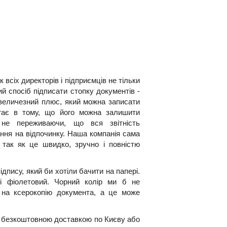
 всіх директорів і підприємців не тільки
ий спосіб підписати стопку документів -
величезний плюс, який можна записати
ягає в тому, що його можна залишити
 не переживаючи, що вся звітність
ння на відпочинку. Наша компанія сама
 так як це швидко, зручно і повністю
дпису, який би хотіли бачити на папері.
 і фіолетовий. Чорний колір ми б не
 на ксерокопію документа, а це може
з безкоштовною доставкою по Києву або