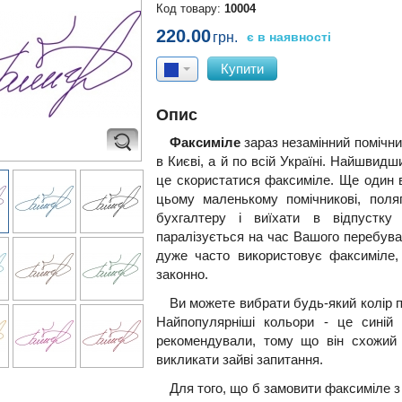
Код товару:
10004
220.00
грн.
є в наявності
Купити
Опис
Факсиміле
зараз незамінний помічник
в Києві, а й по всій Україні. Найшвидш
це скористатися факсиміле. Ще один 
цьому маленькому помічникові, пол
бухгалтеру і виїхати в відпустку
паралізується на час Вашого перебува
дуже часто використовує факсиміле,
законно.
Ви можете вибрати будь-який колір пі
Найпопулярніші кольори - це синій
рекомендували, тому що він схожий
викликати зайві запитання.
Для того, що б замовити факсиміле 