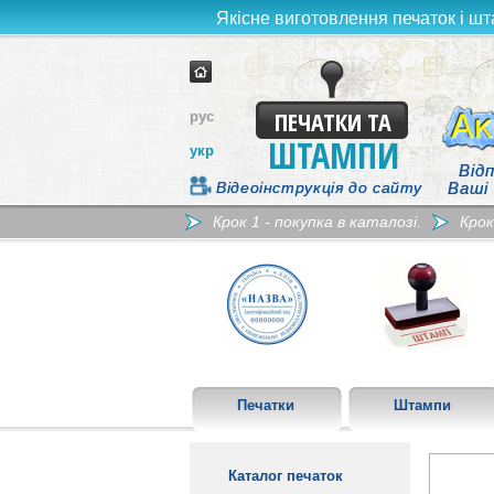
Якісне виготовлення печаток і шт
ПЕЧАТКИ ТА
рус
ШТАМПИ
укр
Відп
Відеоінструкція до сайту
Ваші
Крок 1 - покупка в каталозі.
Крок
Печатки
Штампи
Каталог печаток