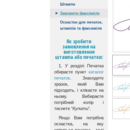
Штампи
Замовити факсиміле
Оснастки для печаток,
штампів та факсиміле
Як зробити
замовлення на
виготовлення
штампа або печатки:
1. У розділі Печатка
обираєте пункт
каталог
печаток
. Знаходите
зразок, який Вам
підходить, і клікаєте на
ньому. Вибираєте
потрібний колір і
тиснете "
Купити
".
Якщо Вам потрібна
оснастка, на яку
кріпиться печатка - тоді