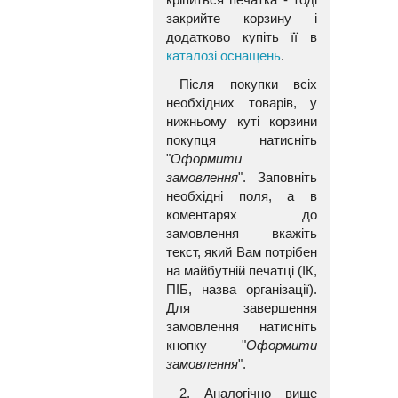
закрийте корзину і
додатково купіть її в
каталозі оснащень
.
Після покупки всіх
необхідних товарів, у
нижньому куті корзини
покупця натисніть
"
Оформити
замовлення
". Заповніть
необхідні поля, а в
коментарях до
замовлення вкажіть
текст, який Вам потрібен
на майбутній печатці (ІК,
ПІБ, назва організації).
Для завершення
замовлення натисніть
кнопку "
Оформити
замовлення
".
2. Аналогічно вище