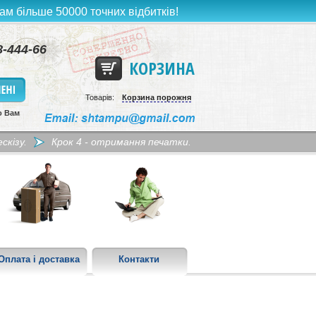
ам більше 50000 точних відбитків!
8-444-66
КОРЗИНА
Товарів:
Корзина порожня
о Вам
скізу.
Крок 4 - отримання печатки.
Оплата і доставка
Контакти