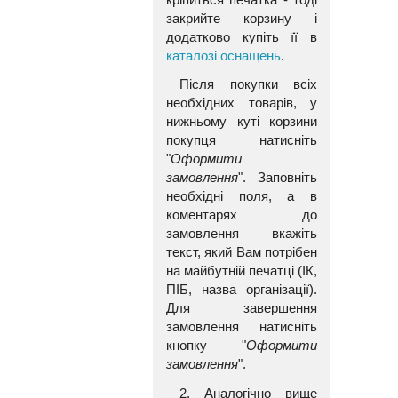
закрийте корзину і
додатково купіть її в
каталозі оснащень
.
Після покупки всіх
необхідних товарів, у
нижньому куті корзини
покупця натисніть
"
Оформити
замовлення
". Заповніть
необхідні поля, а в
коментарях до
замовлення вкажіть
текст, який Вам потрібен
на майбутній печатці (ІК,
ПІБ, назва організації).
Для завершення
замовлення натисніть
кнопку "
Оформити
замовлення
".
2. Аналогічно вище