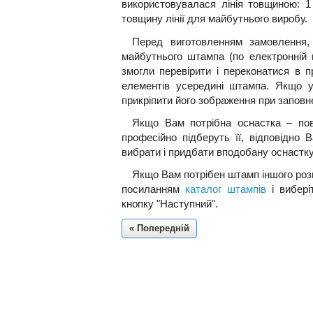
використовувалася лінія товщиною: 1
товщину лінії для майбутнього виробу.
Перед виготовленням замовлення
майбутнього штампа (по електронній 
змогли перевірити і переконатися в п
елементів усередині штампа. Якщо 
прикріпити його зображення при запов
Якщо Вам потрібна оснастка – по
професійно підберуть її, відповідно
вибрати і придбати вподобану оснастку
Якщо Вам потрібен штамп іншого розм
посиланням
каталог штампів
і вибері
кнопку "Наступний".
« Попередній