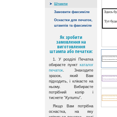
Штампи
Замовити факсиміле
Оснастки для печаток,
штампів та факсиміле
Як зробити
замовлення на
виготовлення
штампа або печатки:
1. У розділі Печатка
обираєте пункт
каталог
печаток
. Знаходите
зразок, який Вам
підходить, і клікаєте на
ньому. Вибираєте
потрібний колір і
тиснете "
Купити
".
Якщо Вам потрібна
оснастка, на яку
кріпиться печатка - тоді