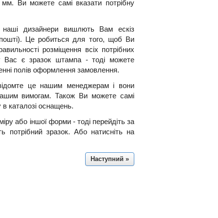
 мм. Ви можете самі вказати потрібну
, наші дизайнери вишлють Вам ескіз
пошті). Це робиться для того, щоб Ви
равильності розміщення всіх потрібних
у Вас є зразок штампа - тоді можете
ненні полів оформлення замовлення.
відомте це нашим менеджерам і вони
 Вашим вимогам. Також Ви можете самі
 в каталозі оснащень.
іру або іншої форми - тоді перейдіть за
ть потрібний зразок. Або натисніть на
Наступний »