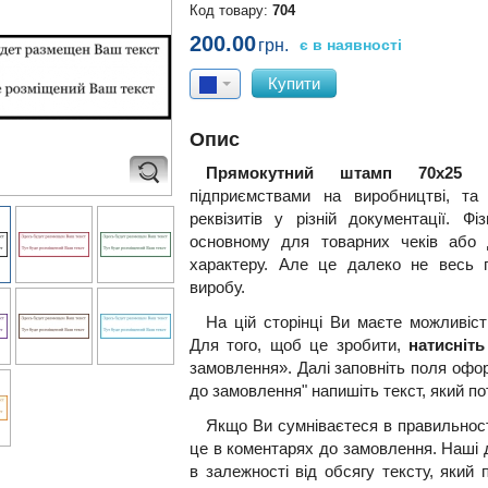
Код товару:
704
200.00
грн.
є в наявності
Купити
Опис
Прямокутний штамп 70х25 
підприємствами на виробництві, т
реквізитів у різній документації. 
основному для товарних чеків або 
характеру. Але це далеко не весь п
виробу.
На цій сторінці Ви маєте можливіс
Для того, щоб це зробити,
натисніть
замовлення». Далі заповніть поля офо
до замовлення" напишіть текст, який по
Якщо Ви сумніваєтеся в правильност
це в коментарях до замовлення. Наші 
в залежності від обсягу тексту, який 