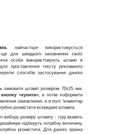
мм.
найчастіше використовується
а ще для швидкого заповнення своїх
Фізичні особи використовують штамп в
для проставлення тексту рекламного
ерелік способів застосування даного
ть замовити штамп розміром 70х25 мм.
 кнопку «купити»
, а потім «оформити
рмлення замовлення, а в полі "коментар
трібно розмістити всередині штампа.
і вибору розміру штампу - тоді вкажіть
дизайнери підберуть потрібну величину,
потрібно розмістити. Для даного зразка