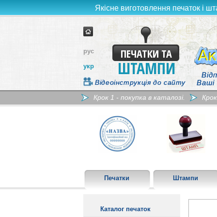
Якісне виготовлення печаток і шт
ПЕЧАТКИ ТА
рус
ШТАМПИ
укр
Відп
Відеоінструкція до сайту
Ваші
Крок 1 - покупка в каталозі.
Крок
Печатки
Штампи
Каталог печаток