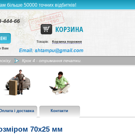
ам більше 50000 точних відбитків!
8-444-66
КОРЗИНА
Товарів:
Корзина порожня
о Вам
скізу.
Крок 4 - отримання печатки.
Оплата і доставка
Контакти
озміром 70х25 мм