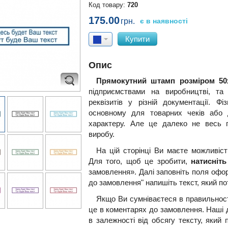
Код товару:
720
175.00
грн.
є в наявності
Купити
Опис
Прямокутний штамп розміром 50
підприємствами на виробництві, т
реквізитів у різній документації. 
основному для товарних чеків або 
характеру. Але це далеко не весь п
виробу.
На цій сторінці Ви маєте можливіс
Для того, щоб це зробити,
натисніть
замовлення». Далі заповніть поля офо
до замовлення" напишіть текст, який по
Якщо Ви сумніваєтеся в правильност
це в коментарях до замовлення. Наші 
в залежності від обсягу тексту, який 