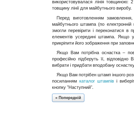
використовувалася лінія товщиною: 2
товщину лінії для майбутнього виробу.
Перед виготовленням замовлення
майбутнього штампа (по електронній 
змогли перевірити і переконатися в п
елементів усередині штампа. Якщо 
прикріпити його зображення при запов
Якщо Вам потрібна оснастка – по
професійно підберуть її, відповідно
вибрати і придбати вподобану оснастку
Якщо Вам потрібен штамп іншого розм
посиланням
каталог штампів
і вибері
кнопку "Наступний".
« Попередній