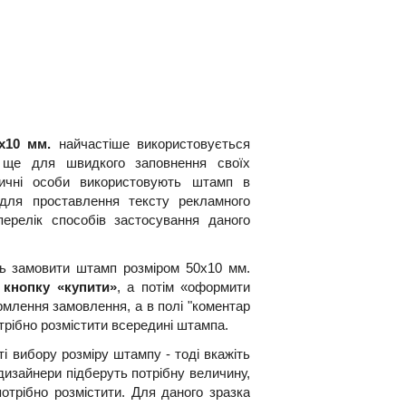
х10 мм.
найчастіше використовується
а ще для швидкого заповнення своїх
Фізичні особи використовують штамп в
для проставлення тексту рекламного
ерелік способів застосування даного
ть замовити штамп розміром 50х10 мм.
 кнопку «купити»
, а потім «оформити
рмлення замовлення, а в полі "коментар
трібно розмістити всередині штампа.
і вибору розміру штампу - тоді вкажіть
дизайнери підберуть потрібну величину,
потрібно розмістити. Для даного зразка