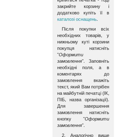
закрийте корзину і
додатково купіть її в
каталозі оснащень
.
Після покупки всіх
необхідних товарів, у
нижньому куті корзини
покупця натисніть
"
Оформити
замовлення
". Заповніть
необхідні поля, а в
коментарях до
замовлення вкажіть
текст, який Вам потрібен
на майбутній печатці (ІК,
ПІБ, назва організації).
Для завершення
замовлення натисніть
кнопку "
Оформити
замовлення
".
2. Аналогічно вище