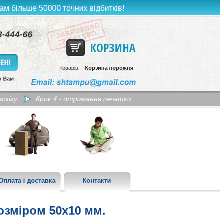
ам більше 50000 точних відбитків!
8-444-66
КОРЗИНА
Товарів:
Корзина порожня
о Вам
скізу.
Крок 4 - отримання печатки.
Оплата і доставка
Контакти
зміром 50х10 мм.