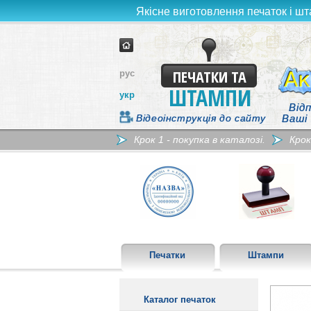
Якісне виготовлення печаток і шт
ПЕЧАТКИ ТА
рус
ШТАМПИ
укр
Відп
Відеоінструкція до сайту
Ваші
Крок 1 - покупка в каталозі.
Крок
Печатки
Штампи
Каталог печаток