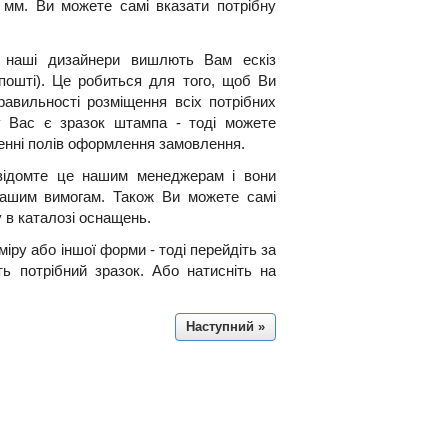
 мм. Ви можете самі вказати потрібну
, наші дизайнери вишлють Вам ескіз
пошті). Це робиться для того, щоб Ви
равильності розміщення всіх потрібних
у Вас є зразок штампа - тоді можете
ненні полів оформлення замовлення.
відомте це нашим менеджерам і вони
 Вашим вимогам. Також Ви можете самі
 в каталозі оснащень.
іру або іншої форми - тоді перейдіть за
ть потрібний зразок. Або натисніть на
Наступний »