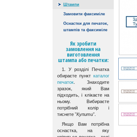
Штампи
Замовити факсиміле
Оснастки для печаток,
штампів та факсиміле
Як зробити
замовлення на
виготовлення
штампа або печатки:
1. У розділі Печатка
обираєте пункт
каталог
печаток
. Знаходите
зразок, який Вам
підходить, і клікаєте на
ньому. Вибираєте
потрібний колір і
тиснете "
Купити
".
Якщо Вам потрібна
оснастка, на яку
кріпиться печатка - тоді