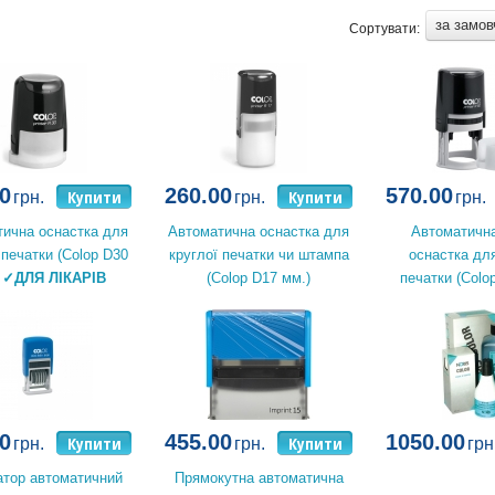
за замо
Сортувати:
0
260.00
570.00
Купити
Купити
грн.
грн.
грн.
ична оснастка для
Автоматична оснастка для
Автоматична
 печатки (Colop D30
круглої печатки чи штампа
оснастка для
)
✓ДЛЯ ЛІКАРІВ
(Colop D17 мм.)
печатки (Colo
0
455.00
1050.00
Купити
Купити
грн.
грн.
грн
тор автоматичний
Прямокутна автоматична