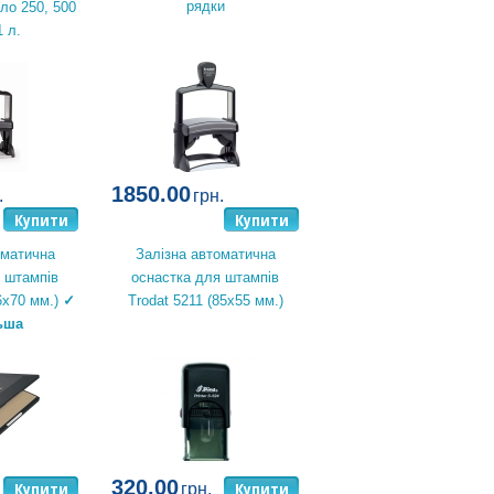
рядки
ло 250, 500
1 л.
1850.00
.
грн.
Купити
Купити
оматична
Залізна автоматична
 штампів
оснастка для штампів
6х70 мм.)
✓
Trodat 5211 (85х55 мм.)
ьша
320.00
Купити
Купити
грн.