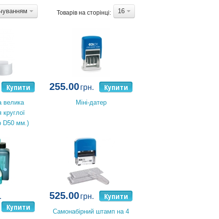
вчуванням
16
Товарів на сторінці:
255.00
Купити
Купити
грн.
 велика
Міні-датер
 круглої
p D50 мм.)
525.00
Купити
.
грн.
Купити
Самонабірний штамп на 4