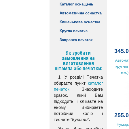
Каталог оснащень
Автоматична оснастка
Кишенькова оснастка
Кругла печатка
Заправка печаток
345.0
Як зробити
замовлення на
Автомат
виготовлення
круглої
штампа або печатки:
мм.
1. У розділі Печатка
обираєте пункт
каталог
печаток
. Знаходите
зразок, який Вам
підходить, і клікаєте на
ньому. Вибираєте
потрібний колір і
255.0
тиснете "
Купити
".
Нумера
Якщо Вам потрібна