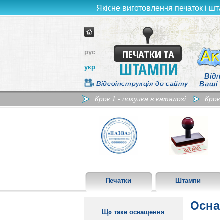
Якісне виготовлення печаток і шт
ПЕЧАТКИ ТА
рус
ШТАМПИ
укр
Відп
Відеоінструкція до сайту
Ваші
Крок 1 - покупка в каталозі.
Крок
Печатки
Штампи
Осна
Що таке оснащення