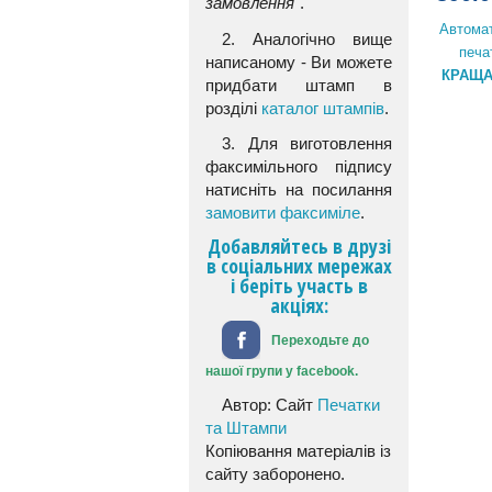
замовлення
".
Автомат
2. Аналогічно вище
печа
написаному - Ви можете
КРАЩА
придбати штамп в
розділі
каталог штампів
.
3. Для виготовлення
факсимільного підпису
натисніть на посилання
замовити факсиміле
.
Добавляйтесь в друзі
в соціальних мережах
і беріть участь в
акціях:
Переходьте до
нашої групи у facebook.
Автор: Сайт
Печатки
та Штампи
Копіювання матеріалів із
сайту заборонено.