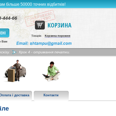
ам більше 50000 точних відбитків!
8-444-66
КОРЗИНА
Товарів:
Корзина порожня
о Вам
скізу.
Крок 4 - отримання печатки.
Оплата і доставка
Контакти
іле