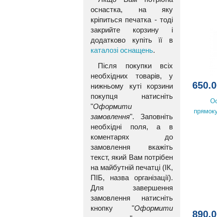
оснастка, на яку
кріпиться печатка - тоді
закрийте корзину і
додатково купіть її в
каталозі оснащень
.
Після покупки всіх
необхідних товарів, у
650.0
нижньому куті корзини
покупця натисніть
О
"
Оформити
прямоку
замовлення
". Заповніть
необхідні поля, а в
коментарях до
замовлення вкажіть
текст, який Вам потрібен
на майбутній печатці (ІК,
ПІБ, назва організації).
Для завершення
замовлення натисніть
кнопку "
Оформити
890.0