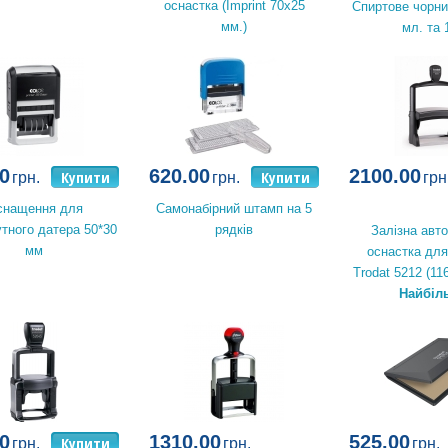
оснастка (Imprint 70x25
Спиртове чорни
мм.)
мл. та 
0
620.00
2100.00
Купити
Купити
грн.
грн.
грн
снащення для
Самонабірний штамп на 5
тного датера 50*30
рядків
Залізна авт
мм
оснастка для
Trodat 5212 (11
Найбіл
0
1310.00
525.00
Купити
грн.
грн.
грн.