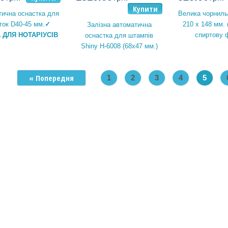
Купити
ична оснастка для
Велика чорниль
ток D40-45 мм.
✓
210 х 148 мм.
Залізна автоматична
 ДЛЯ НОТАРІУСІВ
спиртову 
оснастка для штампів
Shiny H-6008 (68х47 мм.)
« Попередня
1
2
3
4
5