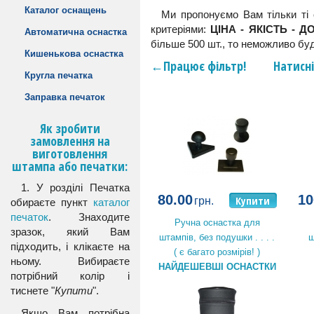
Каталог оснащень
Ми пропонуємо Вам тільки ті 
критеріями:
ЦІНА - ЯКІСТЬ - 
Автоматична оснастка
більше 500 шт., то неможливо буд
Кишенькова оснастка
←Працює фільтр! Натисніть 
Кругла печатка
Заправка печаток
Як зробити
замовлення на
виготовлення
штампа або печатки:
1. У розділі Печатка
80.00
10
Купити
грн.
обираєте пункт
каталог
печаток
. Знаходите
Ручна оснастка для
зразок, який Вам
штампів, без подушки . . . .
ш
підходить, і клікаєте на
( є багато розмірів! )
ньому. Вибираєте
НАЙДЕШЕВШІ ОСНАСТКИ
потрібний колір і
тиснете "
Купити
".
Якщо Вам потрібна