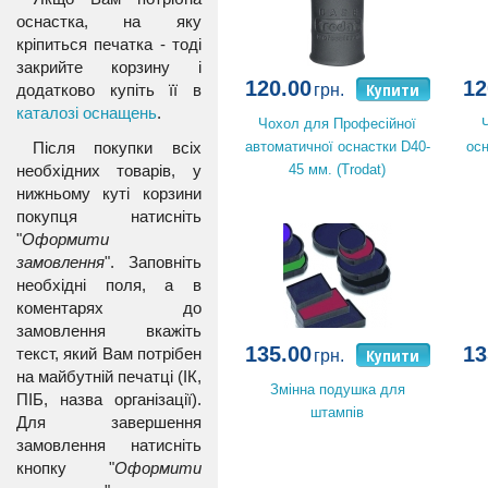
оснастка, на яку
кріпиться печатка - тоді
закрийте корзину і
120.00
12
Купити
додатково купіть її в
грн.
каталозі оснащень
.
Чохол для Професійної
автоматичної оснастки D40-
осн
Після покупки всіх
45 мм. (Trodat)
необхідних товарів, у
нижньому куті корзини
покупця натисніть
"
Оформити
замовлення
". Заповніть
необхідні поля, а в
коментарях до
замовлення вкажіть
135.00
13
Купити
текст, який Вам потрібен
грн.
на майбутній печатці (ІК,
Змінна подушка для
ПІБ, назва організації).
штампів
Для завершення
замовлення натисніть
кнопку "
Оформити