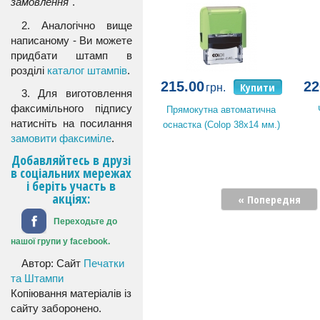
замовлення
".
2. Аналогічно вище
написаному - Ви можете
придбати штамп в
розділі
каталог штампів
.
215.00
22
Купити
грн.
3. Для виготовлення
факсимільного підпису
Прямокутна автоматична
натисніть на посилання
оснастка (Colop 38x14 мм.)
замовити факсиміле
.
Добавляйтесь в друзі
в соціальних мережах
і беріть участь в
акціях:
« Попередня
Переходьте до
нашої групи у facebook.
Автор: Сайт
Печатки
та Штампи
Копіювання матеріалів із
сайту заборонено.