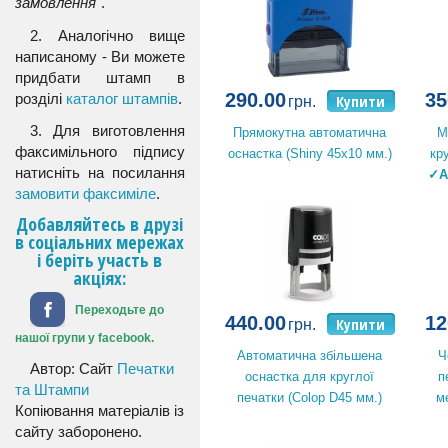
замовлення
".
2. Аналогічно вище
написаному - Ви можете
придбати штамп в
290.00
35
розділі
каталог штампів
.
Купити
грн.
3. Для виготовлення
Прямокутна автоматична
М
факсимільного підпису
оснастка (Shiny 45x10 мм.)
кр
натисніть на посилання
✓А
замовити факсиміле
.
Добавляйтесь в друзі
в соціальних мережах
і беріть участь в
акціях:
Переходьте до
440.00
12
Купити
грн.
нашої групи у facebook.
Автоматична збільшена
Ч
Автор: Сайт
Печатки
оснастка для круглої
п
та Штампи
печатки (Colop D45 мм.)
м
Копіювання матеріалів із
сайту заборонено.