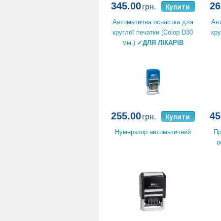
345.00
26
Купити
грн.
Автоматична оснастка для
Ав
круглої печатки (Colop D30
кр
мм.)
✓ДЛЯ ЛІКАРІВ
255.00
45
Купити
грн.
Нумератор автоматичний
Пр
о