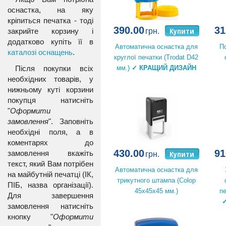
оснастка, на яку
кріпиться печатка - тоді
390.00
31
Купити
закрийте корзину і
грн.
додатково купіть її в
Автоматична оснастка для
П
каталозі оснащень
.
круглої печатки (Trodat D42
мм.)
✓ КРАЩИЙ ДИЗАЙН
Після покупки всіх
необхідних товарів, у
нижньому куті корзини
покупця натисніть
"
Оформити
замовлення
". Заповніть
необхідні поля, а в
коментарях до
430.00
91
Купити
замовлення вкажіть
грн.
текст, який Вам потрібен
Автоматична оснастка для
на майбутній печатці (ІК,
трикутного штампа (Colop
ПІБ, назва організації).
45х45х45 мм.)
пе
Для завершення
замовлення натисніть
кнопку "
Оформити