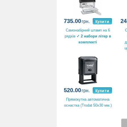
735.00
24
Купити
грн.
Самонабірний штамп на 6
С
рядків
✓ 2 набори літер в
комплекті
д
ц
520.00
Купити
грн.
Прямокутна автоматична
оснастка (Trodat 50x30 мм.)