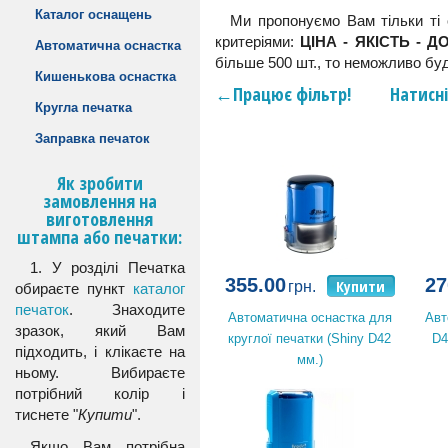
Каталог оснащень
Ми пропонуємо Вам тільки ті 
критеріями:
ЦІНА - ЯКІСТЬ - 
Автоматична оснастка
більше 500 шт., то неможливо буд
Кишенькова оснастка
←Працює фільтр! Натисніть 
Кругла печатка
Заправка печаток
Як зробити
замовлення на
виготовлення
штампа або печатки:
1. У розділі Печатка
355.00
27
Купити
грн.
обираєте пункт
каталог
печаток
. Знаходите
Автоматична оснастка для
Авт
зразок, який Вам
круглої печатки (Shiny D42
D4
підходить, і клікаєте на
мм.)
ньому. Вибираєте
потрібний колір і
тиснете "
Купити
".
Якщо Вам потрібна