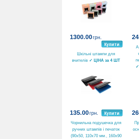
1300.00
24
грн.
Купити
А
Шкільні штампи для
п
вчителів
✓ ЦІНА за 4 ШТ
✓
135.00
26
Купити
грн.
Чорнильна подушечка для
Пр
ручних штампів і печаток
осн
(90х50, 110х70 мм., 160х90