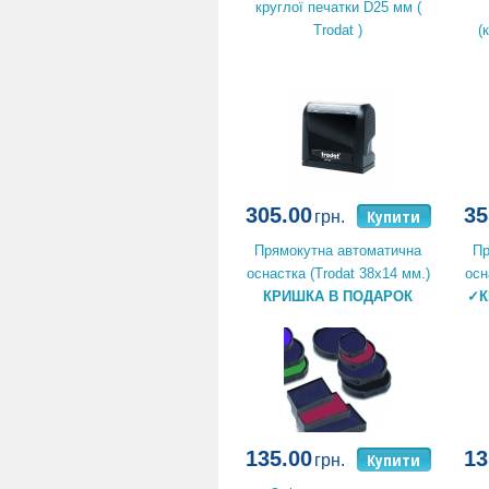
круглої печатки D25 мм (
Trodat )
(
305.00
35
Купити
грн.
Прямокутна автоматична
Пр
оснастка (Trodat 38x14 мм.)
осн
КРИШКА В ПОДАРОК
✓К
135.00
13
Купити
грн.